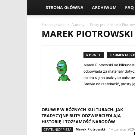
STRONA GŁÓWNA
ARCHIWUM
FAQ
Strona główna
Autorzy
Posty przez Marek Piotrow
MAREK PIOTROWSKI
5 POSTY
3 KOMENTARZE
Marek Piotrowski od kilkunastu
odpowiada za materiały dotyc
opiera się na praktyce boisko
Stawia na rzetelność, prosty 
OBUWIE W RÓŻNYCH KULTURACH: JAK
TRADYCYJNE BUTY ODZWIERCIEDLAJĄ
HISTORIĘ I TOŻSAMOŚĆ NARODÓW
Marek Piotrowski
-
14 czerwca, 2026
CZYTELNICY PISZĄ