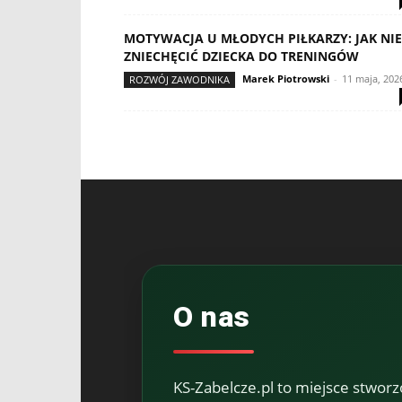
MOTYWACJA U MŁODYCH PIŁKARZY: JAK NIE
ZNIECHĘCIĆ DZIECKA DO TRENINGÓW
Marek Piotrowski
-
11 maja, 202
ROZWÓJ ZAWODNIKA
O nas
KS-Zabelcze.pl to miejsce stworz