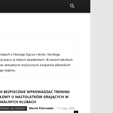
 klubach z Nowego Sącza i okolic. Na blogu
cji pracy w małych akademiach. W swoich tekstach
 oraz aktualnych wytycznych związków piłkarskich.
go regionu.
AK BEZPIECZNIE WPROWADZAĆ TRENING
IŁOWY U NASTOLATKÓW GRAJĄCYCH W
OKALNYCH KLUBACH
Marek Piotrowski
-
17 maja, 2026
RENING MŁODZIEŻY
1