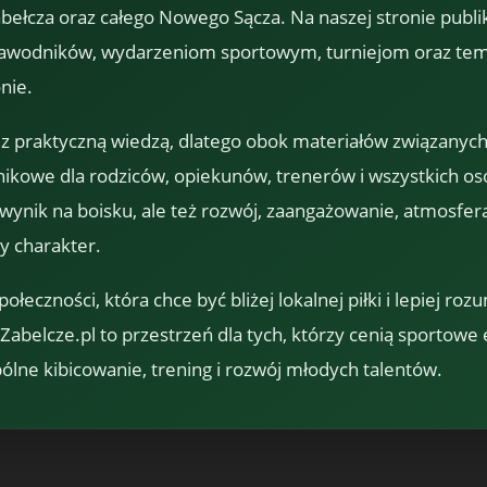
łcza oraz całego Nowego Sącza. Na naszej stronie publi
awodników, wydarzeniom sportowym, turniejom oraz temu
nie.
 z praktyczną wiedzą, dlatego obok materiałów związanych
dnikowe dla rodziców, opiekunów, trenerów i wszystkich o
o wynik na boisku, ale też rozwój, zaangażowanie, atmosfera
y charakter.
eczności, która chce być bliżej lokalnej piłki i lepiej rozu
-Zabelcze.pl to przestrzeń dla tych, którzy cenią sportowe
pólne kibicowanie, trening i rozwój młodych talentów.