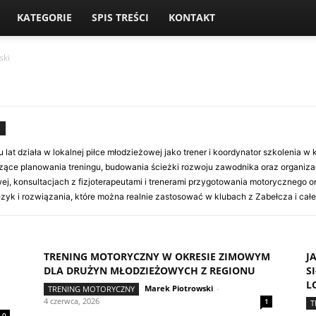
KATEGORIE
SPIS TREŚCI
KONTAKT
ski
 lat działa w lokalnej piłce młodzieżowej jako trener i koordynator szkolenia w
zące planowania treningu, budowania ścieżki rozwoju zawodnika oraz organiza
wej, konsultacjach z fizjoterapeutami i trenerami przygotowania motorycznego
język i rozwiązania, które można realnie zastosować w klubach z Zabełcza i całe
TRENING MOTORYCZNY W OKRESIE ZIMOWYM
J
DLA DRUŻYN MŁODZIEŻOWYCH Z REGIONU
S
L
Marek Piotrowski
-
TRENING MOTORYCZNY
4 czerwca, 2026
1
T
0